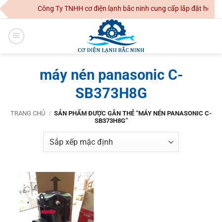
Skip
Công Ty TNHH cơ điện lạnh bắc ninh cung cấp lắp đặt hệ thố
to
content
máy nén panasonic C-
SB373H8G
TRANG CHỦ
/
SẢN PHẨM ĐƯỢC GẮN THẺ “MÁY NÉN PANASONIC C-
SB373H8G”