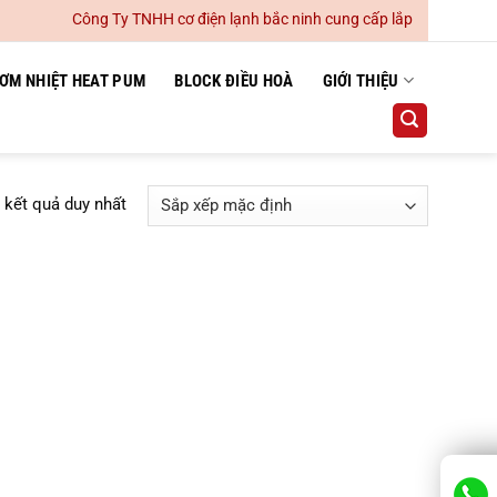
Công Ty TNHH cơ điện lạnh bắc ninh cung cấp lắp đặt hệ thống 
ƠM NHIỆT HEAT PUM
BLOCK ĐIỀU HOÀ
GIỚI THIỆU
ị kết quả duy nhất