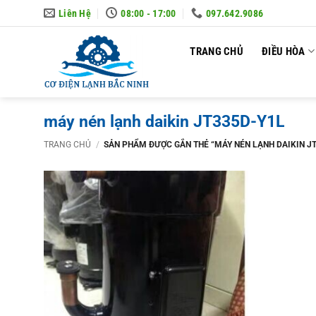
Skip
Liên Hệ
08:00 - 17:00
097.642.9086
to
content
TRANG CHỦ
ĐIỀU HÒA
máy nén lạnh daikin JT335D-Y1L
TRANG CHỦ
/
SẢN PHẨM ĐƯỢC GẮN THẺ “MÁY NÉN LẠNH DAIKIN J