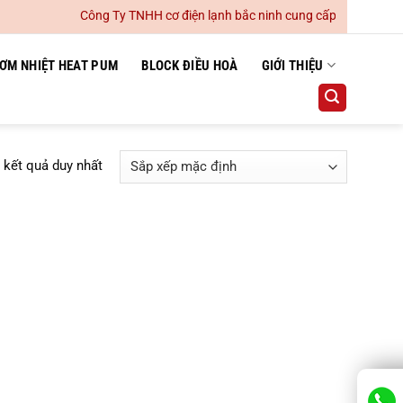
Công Ty TNHH cơ điện lạnh bắc ninh cung cấp lắp đặt hệ th
ƠM NHIỆT HEAT PUM
BLOCK ĐIỀU HOÀ
GIỚI THIỆU
ị kết quả duy nhất