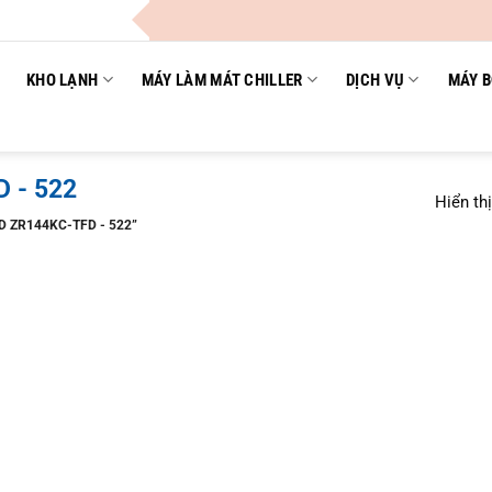
KHO LẠNH
MÁY LÀM MÁT CHILLER
DỊCH VỤ
MÁY B
 - 522
Hiển th
 ZR144KC-TFD - 522”