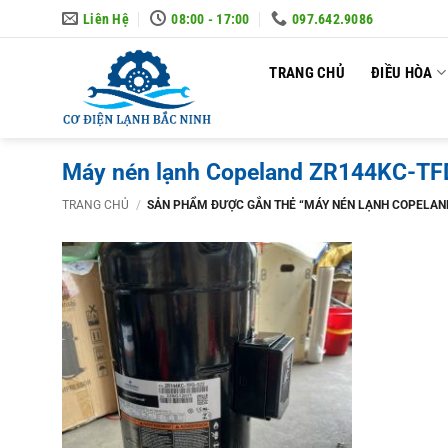
Skip
Liên Hệ
08:00 - 17:00
097.642.9086
to
content
TRANG CHỦ
ĐIỀU HÒA
Máy nén lạnh Copeland ZR144KC-TFD
TRANG CHỦ
/
SẢN PHẨM ĐƯỢC GẮN THẺ “MÁY NÉN LẠNH COPELAND