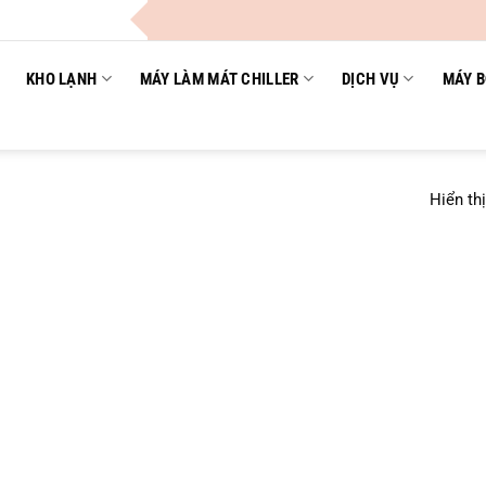
KHO LẠNH
MÁY LÀM MÁT CHILLER
DỊCH VỤ
MÁY B
Hiển th