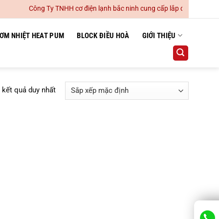
Công Ty TNHH cơ điện lạnh bắc ninh cung cấp lắp đặt hệ thống đ
ƠM NHIỆT HEAT PUM
BLOCK ĐIỀU HOÀ
GIỚI THIỆU
ị kết quả duy nhất