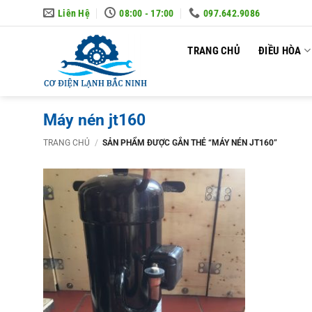
Skip
Liên Hệ
08:00 - 17:00
097.642.9086
to
content
TRANG CHỦ
ĐIỀU HÒA
Máy nén jt160
TRANG CHỦ
/
SẢN PHẨM ĐƯỢC GẮN THẺ “MÁY NÉN JT160”