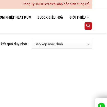
Công Ty TNHH cơ điện lạnh bắc ninh cung cấp lắp đặt hệ th
ƠM NHIỆT HEAT PUM
BLOCK ĐIỀU HOÀ
GIỚI THIỆU
ị kết quả duy nhất