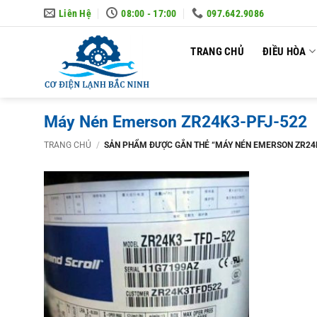
Skip
Liên Hệ
08:00 - 17:00
097.642.9086
to
content
TRANG CHỦ
ĐIỀU HÒA
Máy Nén Emerson ZR24K3-PFJ-522
TRANG CHỦ
/
SẢN PHẨM ĐƯỢC GẮN THẺ “MÁY NÉN EMERSON ZR24