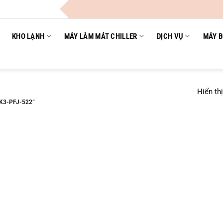
KHO LẠNH
MÁY LÀM MÁT CHILLER
DỊCH VỤ
MÁY B
Hiển th
K3-PFJ-522”