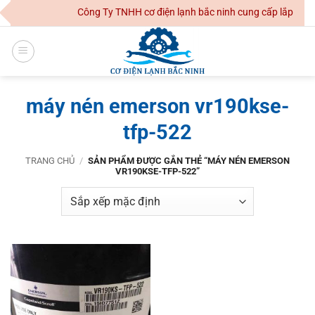
Skip
Công Ty TNHH cơ điện lạnh bắc ninh cung cấp lắp đặt h
to
content
máy nén emerson vr190kse-
tfp-522
TRANG CHỦ
/
SẢN PHẨM ĐƯỢC GẮN THẺ “MÁY NÉN EMERSON
VR190KSE-TFP-522”