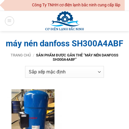
Skip
Công Ty TNHH cơ điện lạnh bắc ninh cung cấp lắp đặt h
to
content
máy nén danfoss SH300A4ABF
TRANG CHỦ
/
SẢN PHẨM ĐƯỢC GẮN THẺ “MÁY NÉN DANFOSS
SH300A4ABF”