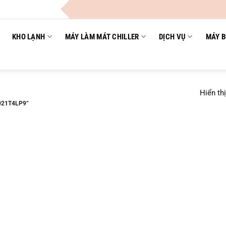
KHO LẠNH
MÁY LÀM MÁT CHILLER
DỊCH VỤ
MÁY B
Hiển th
021T4LP9”