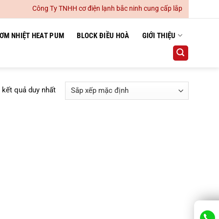
Công Ty TNHH cơ điện lạnh bắc ninh cung cấp lắp đặt hệ thống 
ƠM NHIỆT HEAT PUM
BLOCK ĐIỀU HOÀ
GIỚI THIỆU
ị kết quả duy nhất