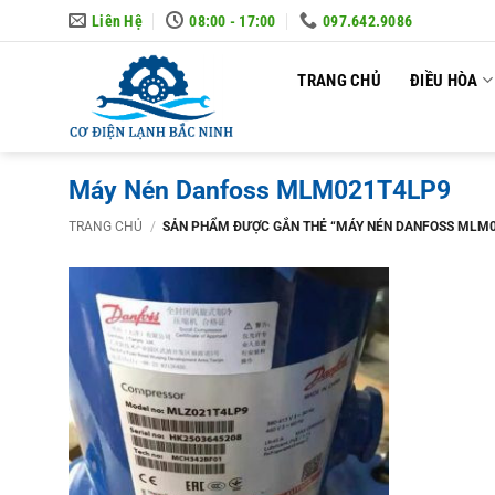
Skip
Liên Hệ
08:00 - 17:00
097.642.9086
to
content
TRANG CHỦ
ĐIỀU HÒA
Máy Nén Danfoss MLM021T4LP9
TRANG CHỦ
/
SẢN PHẨM ĐƯỢC GẮN THẺ “MÁY NÉN DANFOSS MLM