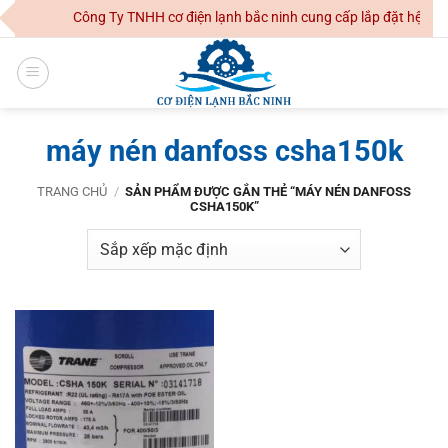
Skip
Công Ty TNHH cơ điện lạnh bắc ninh cung cấp lắp đặt hệ thốn
to
content
máy nén danfoss csha150k
TRANG CHỦ
/
SẢN PHẨM ĐƯỢC GẮN THẺ “MÁY NÉN DANFOSS
CSHA150K”