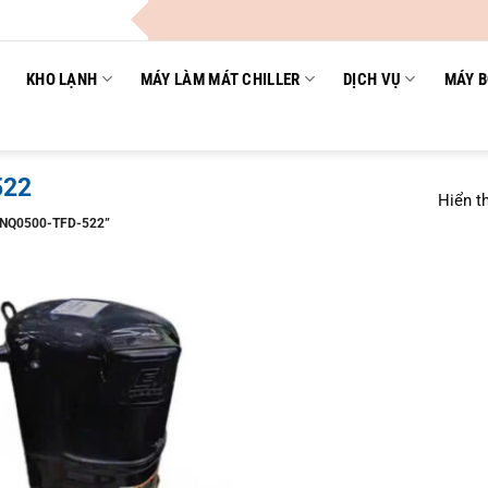
KHO LẠNH
MÁY LÀM MÁT CHILLER
DỊCH VỤ
MÁY B
522
Hiển th
NQ0500-TFD-522”