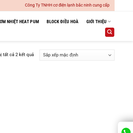
Công Ty TNHH cơ điện lạnh bắc ninh cung cấp lắp đặt hệ thố
ƠM NHIỆT HEAT PUM
BLOCK ĐIỀU HOÀ
GIỚI THIỆU
ị tất cả 2 kết quả