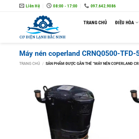
Skip
Liên Hệ
08:00 - 17:00
097.642.9086
to
content
TRANG CHỦ
ĐIỀU HÒA
Máy nén coperland CRNQ0500-TFD-
TRANG CHỦ
/
SẢN PHẨM ĐƯỢC GẮN THẺ “MÁY NÉN COPERLAND CR