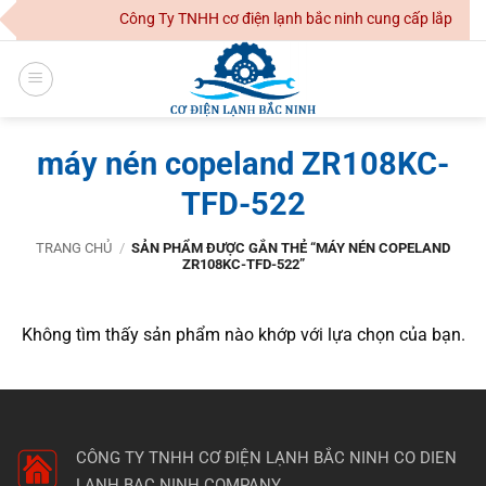
Skip
Công Ty TNHH cơ điện lạnh bắc ninh cung cấp lắp đặt 
to
content
máy nén copeland ZR108KC-
TFD-522
TRANG CHỦ
/
SẢN PHẨM ĐƯỢC GẮN THẺ “MÁY NÉN COPELAND
ZR108KC-TFD-522”
Không tìm thấy sản phẩm nào khớp với lựa chọn của bạn.
CÔNG TY TNHH CƠ ĐIỆN LẠNH BẮC NINH
CO DIEN
LANH BAC NINH COMPANY