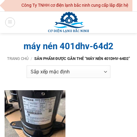
Skip
Công Ty TNHH cơ điện lạnh bắc ninh cung cấp lắp đặt hệ thốn
to
content
máy nén 401dhv-64d2
TRANG CHỦ
/
SẢN PHẨM ĐƯỢC GẮN THẺ “MÁY NÉN 401DHV-64D2”