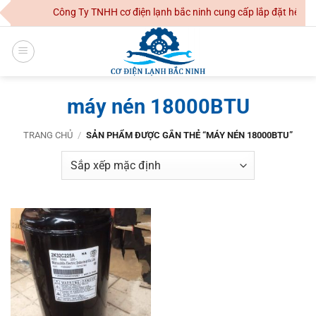
Skip
Công Ty TNHH cơ điện lạnh bắc ninh cung cấp lắp đặt hệ thố
to
content
máy nén 18000BTU
TRANG CHỦ
/
SẢN PHẨM ĐƯỢC GẮN THẺ “MÁY NÉN 18000BTU”