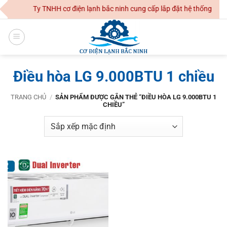
Skip
Công Ty TNHH cơ điện lạnh bắc ninh cung cấp lắp đặt hệ thống điều
to
content
Điều hòa LG 9.000BTU 1 chiều
TRANG CHỦ
/
SẢN PHẨM ĐƯỢC GẮN THẺ “ĐIỀU HÒA LG 9.000BTU 1
CHIỀU”