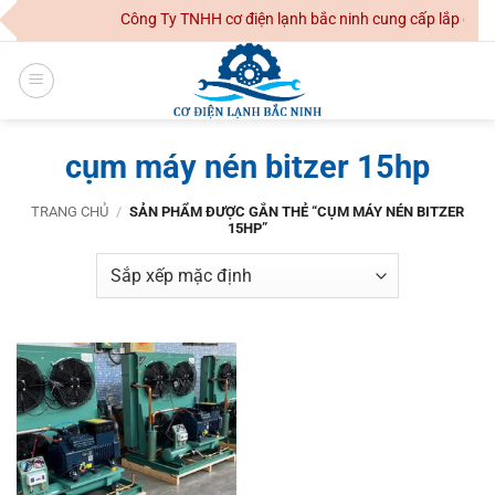
Skip
Công Ty TNHH cơ điện lạnh bắc ninh cung cấp lắp đặt h
to
content
cụm máy nén bitzer 15hp
TRANG CHỦ
/
SẢN PHẨM ĐƯỢC GẮN THẺ “CỤM MÁY NÉN BITZER
15HP”