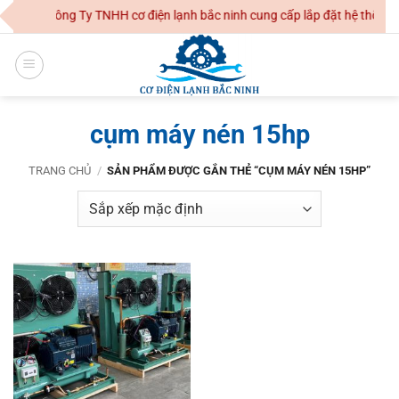
Skip
Công Ty TNHH cơ điện lạnh bắc ninh cung cấp lắp đặt hệ thống đ
to
content
cụm máy nén 15hp
TRANG CHỦ
/
SẢN PHẨM ĐƯỢC GẮN THẺ “CỤM MÁY NÉN 15HP”