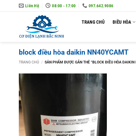
Skip
Liên Hệ
08:00 - 17:00
097.642.9086
to
content
TRANG CHỦ
ĐIỀU HÒA
block điều hòa daikin NN40YCAMT
TRANG CHỦ
/
SẢN PHẨM ĐƯỢC GẮN THẺ “BLOCK ĐIỀU HÒA DAIKIN