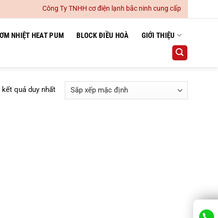
Công Ty TNHH cơ điện lạnh bắc ninh cung cấp lắp đặt hệ thố
ƠM NHIỆT HEAT PUM
BLOCK ĐIỀU HOÀ
GIỚI THIỆU
ị kết quả duy nhất