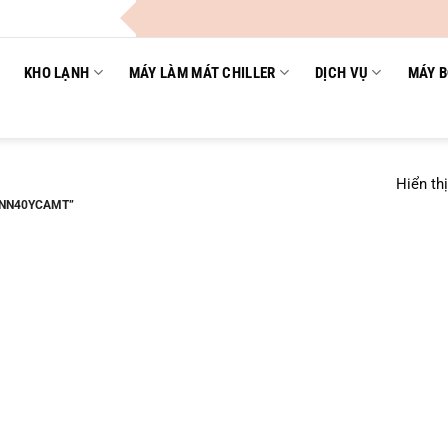
KHO LẠNH
MÁY LÀM MÁT CHILLER
DỊCH VỤ
MÁY B
Hiển th
 NN40YCAMT”