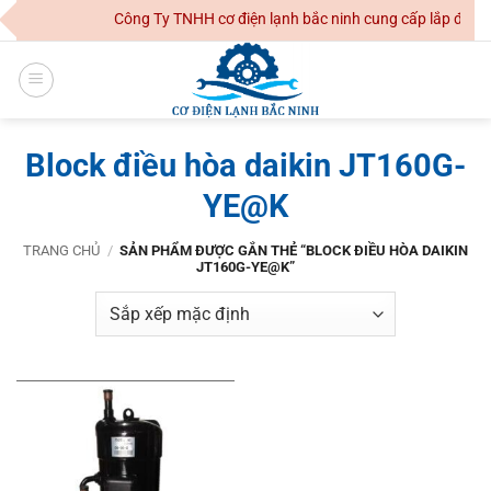
Skip
Công Ty TNHH cơ điện lạnh bắc ninh cung cấp lắp đặt hệ
to
content
Block điều hòa daikin JT160G-
YE@K
TRANG CHỦ
/
SẢN PHẨM ĐƯỢC GẮN THẺ “BLOCK ĐIỀU HÒA DAIKIN
JT160G-YE@K”