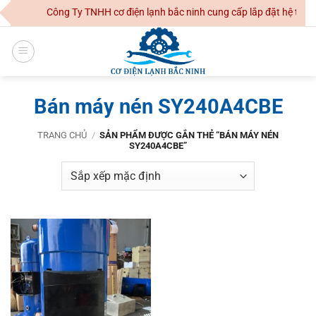
Skip
Công Ty TNHH cơ điện lạnh bắc ninh cung cấp lắp đặt hệ thống
to
content
Bán máy nén SY240A4CBE
TRANG CHỦ
/
SẢN PHẨM ĐƯỢC GẮN THẺ “BÁN MÁY NÉN
SY240A4CBE”