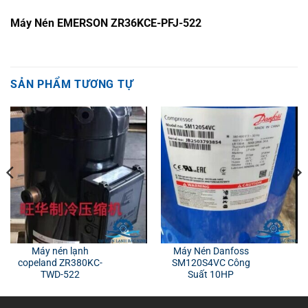
Máy Nén EMERSON ZR36KCE-PFJ-522
SẢN PHẨM TƯƠNG TỰ
Máy nén lạnh
Máy Nén Danfoss
copeland ZR380KC-
SM120S4VC Công
TWD-522
Suất 10HP