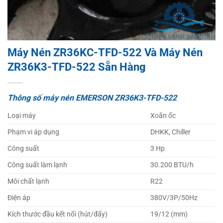
Máy Nén ZR36KC-TFD-522 Và Máy Nén
ZR36K3-TFD-522 Sẵn Hàng
Thông số máy nén EMERSON ZR36K3-TFD-522
Loại máy
Xoắn ốc
Phạm vi áp dụng
DHKK, Chiller
Công suất
3 Hp
Công suất làm lạnh
30.200 BTU/h
Môi chất lạnh
R22
Điện áp
380V/3P/50Hz
Kích thước đầu kết nối (hút/đẩy)
19/12 (mm)