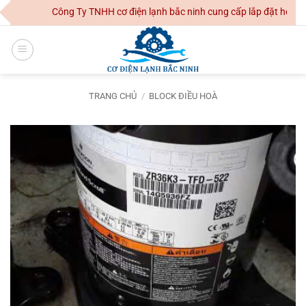
Skip
Công Ty TNHH cơ điện lạnh bắc ninh cung cấp lắp đặt hệ thống
to
content
TRANG CHỦ
/
BLOCK ĐIỀU HOÀ