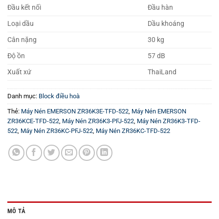
Đầu kết nối
Đầu hàn
Loại dầu
Dầu khoáng
Cân nặng
30 kg
Độ ồn
57 dB
Xuất xứ
ThaiLand
Danh mục:
Block điều hoà
Thẻ:
Máy Nén EMERSON ZR36K3E-TFD-522
,
Máy Nén EMERSON
ZR36KCE-TFD-522
,
Máy Nén ZR36K3-PFJ-522
,
Máy Nén ZR36K3-TFD-
522
,
Máy Nén ZR36KC-PFJ-522
,
Máy Nén ZR36KC-TFD-522
MÔ TẢ