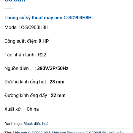
Thông số kỹ thuật máy nén C-SC903H8H .
Model : C-SC903H8H
Công suất điện:
9 HP
Tác nhân lạnh : R22
Nguồn điện :
380V/3P/50Hz
Đường kính ống hút :
28 mm
Đường kính ống đẩy :
22 mm
Xuất xứ : China
Danh mục:
Block điều hoà
Thẻ:
Máy nén C-SC903H8H
,
Máy nén Panasonic C-SC903H8H
,
Máy nén