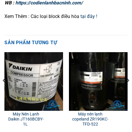
WB :
https://codienlanhbacninh.com/
Xem Thêm : Các loại block điều hòa
tại đây !
SẢN PHẨM TƯƠNG TỰ
Máy Nén Lạnh
Máy nén lạnh
Daikin JT160BCBY-
copeland ZR190KC-
1L
TFD-522