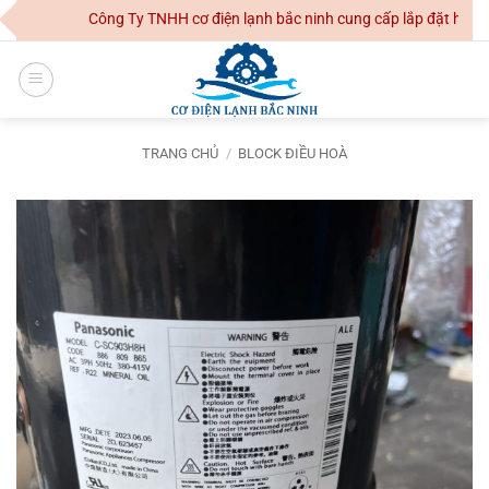
Skip
Công Ty TNHH cơ điện lạnh bắc ninh cung cấp lắp đặt hệ thống
to
content
TRANG CHỦ
/
BLOCK ĐIỀU HOÀ