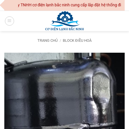
Skip
g Ty TNHH cơ điện lạnh bắc ninh cung cấp lắp đặt hệ thống điều hoà kh
to
content
TRANG CHỦ
/
BLOCK ĐIỀU HOÀ