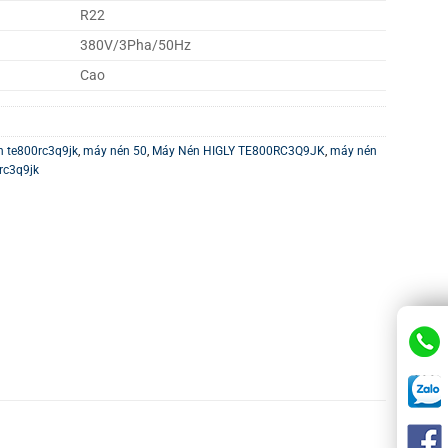
R22
380V/3Pha/50Hz
Cao
n te800rc3q9jk
,
máy nén 50
,
Máy Nén HIGLY TE800RC3Q9JK
,
máy nén
rc3q9jk