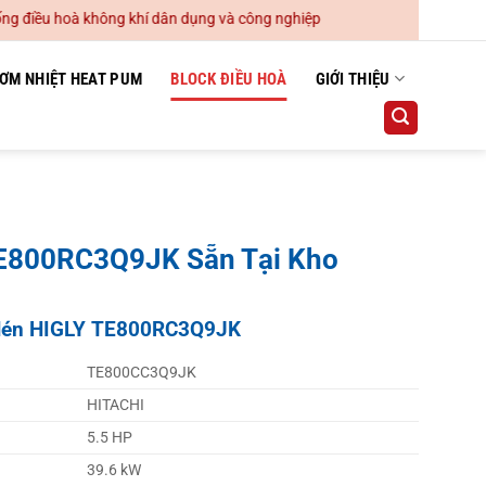
iều hoà không khí dân dụng và công nghiệp
ƠM NHIỆT HEAT PUM
BLOCK ĐIỀU HOÀ
GIỚI THIỆU
E800RC3Q9JK Sẵn Tại Kho
 Nén HIGLY TE800RC3Q9JK
TE800CC3Q9JK
HITACHI
5.5 HP
39.6 kW