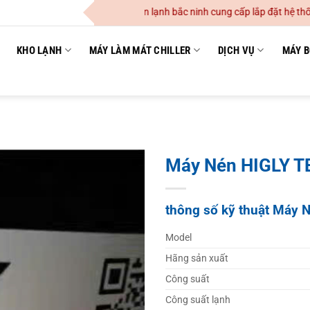
Công Ty TNHH cơ điện lạnh bắc ninh cung cấp lắp đặt hệ thống đ
KHO LẠNH
MÁY LÀM MÁT CHILLER
DỊCH VỤ
MÁY B
Máy Nén HIGLY T
thông số kỹ thuật Máy
Model
Hãng sản xuất
Công suất
Công suất lạnh