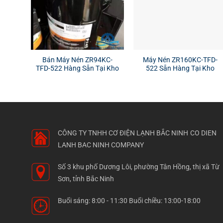
Bán Máy Nén ZR94KC-
Máy Nén ZR160KC-TFD-
TFD-522 Hàng Sẵn Tại Kho
522 Sẵn Hàng Tại Kho
CÔNG TY TNHH CƠ ĐIỆN LẠNH BẮC NINH
CO DIEN
LANH BAC NINH COMPANY
Số 3 khu phố Dương Lôi, phường Tân Hồng, thị xã Từ
Sơn, tỉnh Bắc Ninh
Buổi sáng: 8:00 - 11:30 Buổi chiều: 13:00-18:00