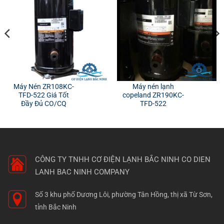
Máy Nén ZR108KC-
Máy nén lạnh
TFD-522 Giá Tốt
copeland ZR190KC-
Đầy Đủ CO/CQ
TFD-522
CÔNG TY TNHH CƠ ĐIỆN LẠNH BẮC NINH
CO DIEN
LANH BAC NINH COMPANY
Số 3 khu phố Dương Lôi, phường Tân Hồng, thị xã Từ Sơn,
tỉnh Bắc Ninh