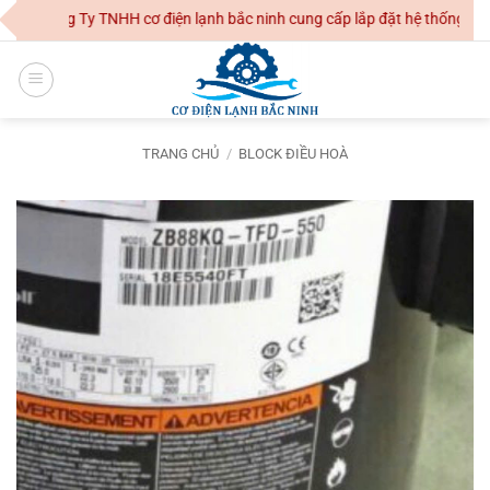
Skip
Công Ty TNHH cơ điện lạnh bắc ninh cung cấp lắp đặt hệ thống điều 
to
content
TRANG CHỦ
/
BLOCK ĐIỀU HOÀ