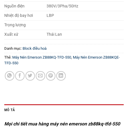
Nguồn điện
380V/3Pha/50Hz
Nhiệt độ bay hơi
LBP
Trọng lượng
Xuất xứ
Thái Lan
Danh mục:
Block điều hoà
Thẻ:
Máy Nén Emerson ZB88KQ-TFD-550
,
Máy Nén Emerson ZB88KQE-
TFD-550
MÔ TẢ
Mọi chi tiết mua hàng máy nén emerson zb88kq-tfd-550