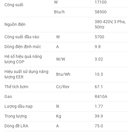
W
17100
Công suất
Btu/h
58500
380-420V, 3 Pha,
Nguồn điện
50Hz
Công suất đầu vào
W
5700
Dòng điện định mức
A
9.8
Hệ số hiệu quả năng
W/W
3.02
lượng COP
Hiệu suất sử dụng năng
Btu/Wh
10.3
lượng EER
Thể tích bơm
Cc/Rev
67.1
Gas
R410A
Lượng dầu nạp
lít
1.77
Trọng lượng
Kg
39.9
Dòng đề LRA
A
75.0