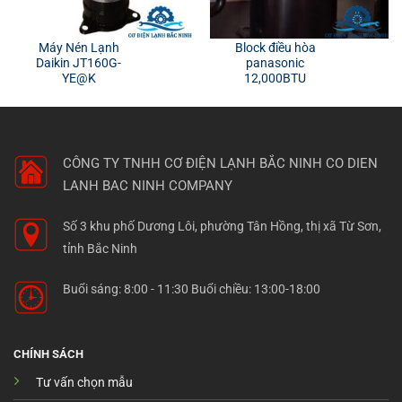
Máy Nén Lạnh
Block điều hòa
Daikin JT160G-
panasonic
YE@K
12,000BTU
CÔNG TY TNHH CƠ ĐIỆN LẠNH BẮC NINH
CO DIEN
LANH BAC NINH COMPANY
Số 3 khu phố Dương Lôi, phường Tân Hồng, thị xã Từ Sơn,
tỉnh Bắc Ninh
Buổi sáng: 8:00 - 11:30 Buổi chiều: 13:00-18:00
CHÍNH SÁCH
Tư vấn chọn mẫu