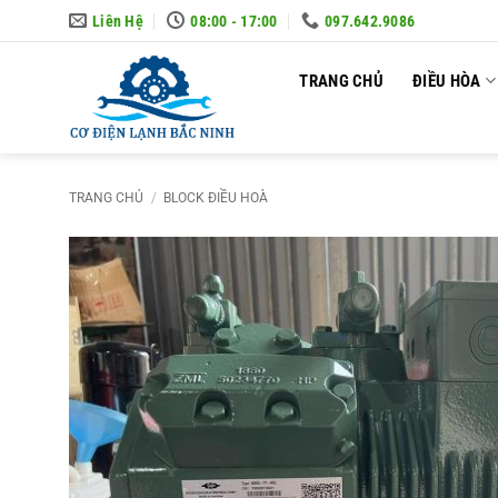
Skip
Liên Hệ
08:00 - 17:00
097.642.9086
to
content
TRANG CHỦ
ĐIỀU HÒA
TRANG CHỦ
/
BLOCK ĐIỀU HOÀ