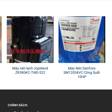
Máy nén lạnh copeland
Máy Nén Danfoss
ZR380KC-TWD-522
SM120S4VC Công Suất
10HP
CHÍNH SÁCH