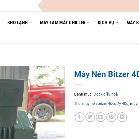
Công
KHO LẠNH
MÁY LÀM MÁT CHILLER
DỊCH VỤ
MÁY B
Máy Nén Bitzer 
Danh mục:
Block điều hoà
Thẻ:
máy nén bitzer 4des-7y-40p
,
máy n