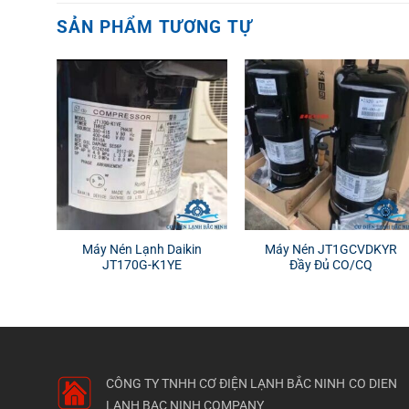
SẢN PHẨM TƯƠNG TỰ
Máy Nén Lạnh Daikin
Máy Nén JT1GCVDKYR
JT170G-K1YE
Đầy Đủ CO/CQ
CÔNG TY TNHH CƠ ĐIỆN LẠNH BẮC NINH
CO DIEN
LANH BAC NINH COMPANY