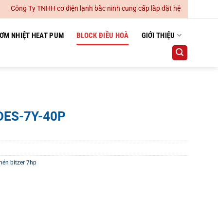
 Ty TNHH cơ điện lạnh bắc ninh cung cấp lắp đặt hệ thống điều hoà khô
ƠM NHIỆT HEAT PUM
BLOCK ĐIỀU HOÀ
GIỚI THIỆU
4DES-7Y-40P
én bitzer 7hp