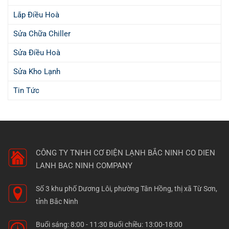
Lắp Điều Hoà
Sửa Chữa Chiller
Sửa Điều Hoà
Sửa Kho Lạnh
Tin Tức
CÔNG TY TNHH CƠ ĐIỆN LẠNH BẮC NINH
CO DIEN
LANH BAC NINH COMPANY
Số 3 khu phố Dương Lôi, phường Tân Hồng, thị xã Từ Sơn,
tỉnh Bắc Ninh
Buổi sáng: 8:00 - 11:30 Buổi chiều: 13:00-18:00