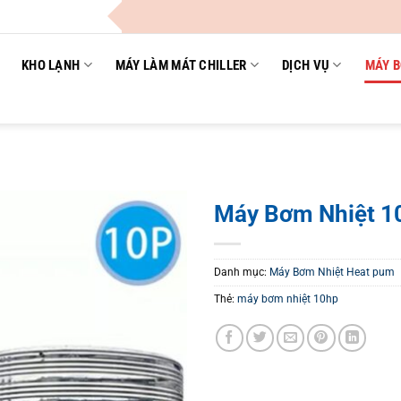
Cô
KHO LẠNH
MÁY LÀM MÁT CHILLER
DỊCH VỤ
MÁY B
Máy Bơm Nhiệt 
Danh mục:
Máy Bơm Nhiệt Heat pum
Thẻ:
máy bơm nhiệt 10hp