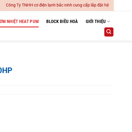
ng Ty TNHH cơ điện lạnh bắc ninh cung cấp lắp đặt hệ thống điều hoà k
ƠM NHIỆT HEAT PUM
BLOCK ĐIỀU HOÀ
GIỚI THIỆU
10HP