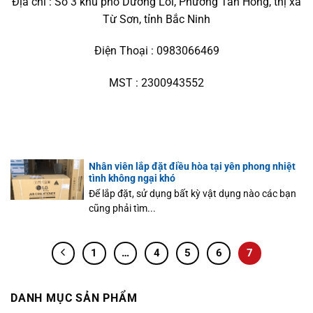
Địa chỉ : Số 3 khu phố Dương Lôi, Phường Tân Hồng, thị xã
Từ Sơn, tỉnh Bắc Ninh
Điện Thoại : 0983066469
MST : 2300943552
Nhân viên lắp đặt điều hòa tại yên phong nhiệt
tình không ngại khó
Để lắp đặt, sử dụng bất kỳ vật dụng nào các bạn
cũng phải tìm...
1
…
4
5
6
7
DANH MỤC SẢN PHẨM