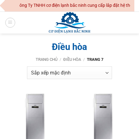
Skip
Công Ty TNHH cơ điện lạnh bắc ninh cung cấp lắp đặt hệ thống đi
to
content
Điều hòa
TRANG CHỦ
/
ĐIỀU HÒA
/
TRANG 7