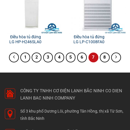
Điều hòa tủ đứng
Điều hòa tủ đứng
LG HP-H246SLA0
LG LP-C1008FA0
1
2
3
4
5
6
7
8
CÔNG TY TNHH CƠ ĐIỆN LẠNH BẮC NINH
CO DIEN
LANH BAC NINH COMPANY
Số 3 khu phố Dương Lôi, phường Tân Hồng, thị xã Từ Sơn,
tỉnh Bắc Ninh