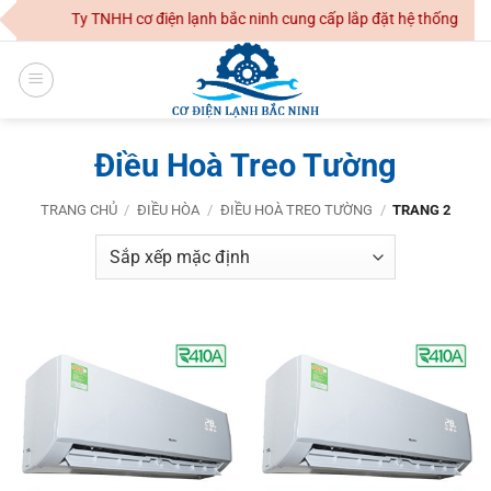
Skip
Công Ty TNHH cơ điện lạnh bắc ninh cung cấp lắp đặt hệ thống điều h
to
content
Điều Hoà Treo Tường
TRANG CHỦ
/
ĐIỀU HÒA
/
ĐIỀU HOÀ TREO TƯỜNG
/
TRANG 2