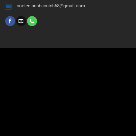
codienlanhbacninh68@gmail.com