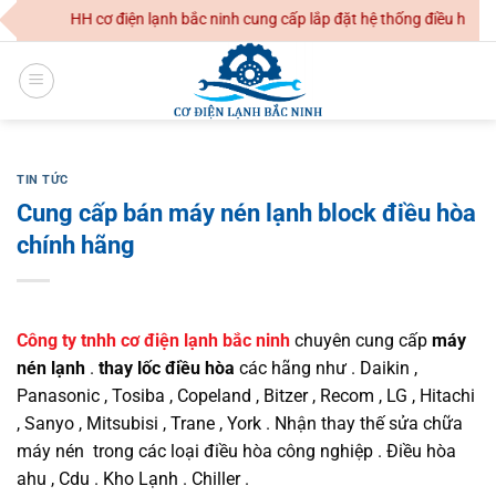
Skip
 điện lạnh bắc ninh cung cấp lắp đặt hệ thống điều hoà không khí dân 
to
content
TIN TỨC
Cung cấp bán máy nén lạnh block điều hòa
chính hãng
Công ty tnhh cơ điện lạnh bắc ninh
chuyên cung cấp
máy
nén lạnh
.
thay lốc điều hòa
các hãng như . Daikin ,
Panasonic , Tosiba , Copeland , Bitzer , Recom , LG , Hitachi
, Sanyo , Mitsubisi , Trane , York . Nhận thay thế sửa chữa
máy nén trong các loại điều hòa công nghiệp . Điều hòa
ahu , Cdu . Kho Lạnh . Chiller .