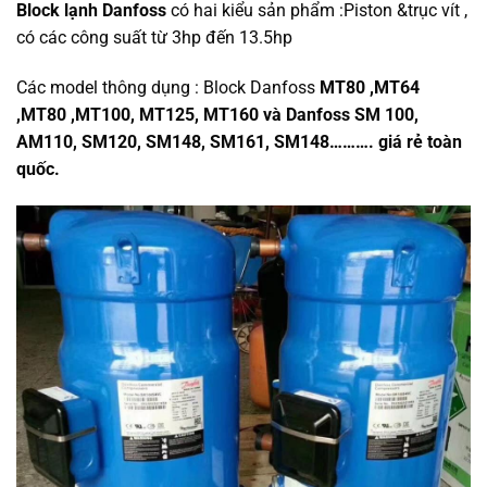
Block l
ạ
nh Danfoss
có hai kiểu sản phẩm :Piston &trục vít ,
có các công suất từ 3hp đến 13.5hp
Các model thông dụng : Block Danfoss
MT80 ,MT64
,MT80 ,MT100, MT125, MT160 và Danfoss SM 100,
AM110, SM120, SM148, SM161, SM148………. giá r
ẻ
to
à
n
qu
ố
c.