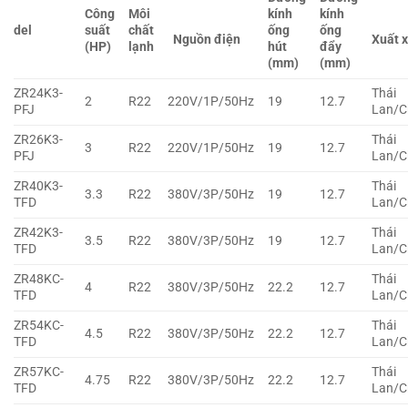
Công
Môi
kính
kính
del
suất
chất
ống
ống
Nguồn điện
Xuất 
(HP)
lạnh
hút
đẩy
(mm)
(mm)
ZR24K3-
Thái
2
R22
220V/1P/50Hz
19
12.7
PFJ
Lan/C
ZR26K3-
Thái
3
R22
220V/1P/50Hz
19
12.7
PFJ
Lan/C
ZR40K3-
Thái
3.3
R22
380V/3P/50Hz
19
12.7
TFD
Lan/C
ZR42K3-
Thái
3.5
R22
380V/3P/50Hz
19
12.7
TFD
Lan/C
ZR48KC-
Thái
4
R22
380V/3P/50Hz
22.2
12.7
TFD
Lan/C
ZR54KC-
Thái
4.5
R22
380V/3P/50Hz
22.2
12.7
TFD
Lan/C
ZR57KC-
Thái
4.75
R22
380V/3P/50Hz
22.2
12.7
TFD
Lan/C