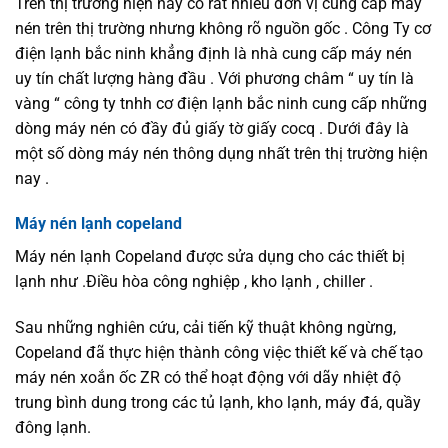
Trên thị trường hiện nay có rất nhiều đơn vị cung cấp máy
nén trên thị trường nhưng không rõ nguồn gốc . Công Ty cơ
điện lạnh bắc ninh khẳng định là nhà cung cấp máy nén
uy tín chất lượng hàng đầu . Với phương châm “ uy tín là
vàng “ công ty tnhh cơ điện lạnh bắc ninh cung cấp những
dòng máy nén có đầy đủ giấy tờ giấy cocq . Dưới đây là
một số dòng máy nén thông dụng nhất trên thị trường hiện
nay .
Máy nén lạnh copeland
Máy nén lạnh Copeland được sửa dụng cho các thiết bị
lạnh như .Điều hòa công nghiệp , kho lạnh , chiller .
Sau những nghiên cứu, cải tiến kỹ thuật không ngừng,
Copeland đã thực hiện thành công việc thiết kế và chế tạo
máy nén xoắn ốc ZR có thể hoạt động với dãy nhiệt độ
trung bình dung trong các tủ lạnh, kho lạnh, máy đá, quầy
đông lạnh.