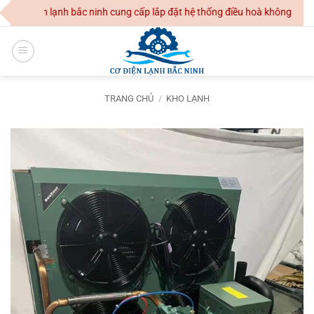
Skip
 điện lạnh bắc ninh cung cấp lắp đặt hệ thống điều hoà không khí dân 
to
content
TRANG CHỦ
/
KHO LẠNH