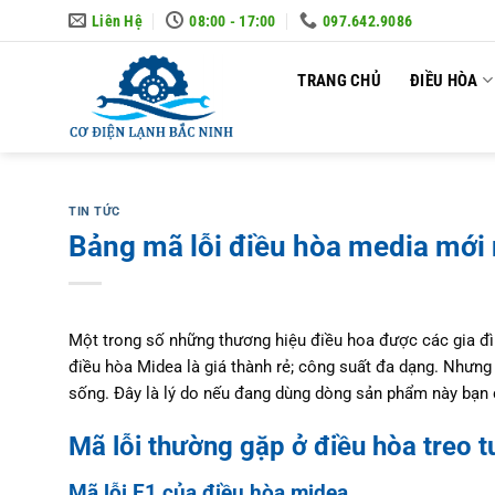
Skip
Liên Hệ
08:00 - 17:00
097.642.9086
to
content
TRANG CHỦ
ĐIỀU HÒA
TIN TỨC
Bảng mã lỗi điều hòa media mới
Một trong số những thương hiệu điều hoa được các gia đìn
điều hòa Midea là giá thành rẻ; công suất đa dạng. Nhưng t
sống. Đây là lý do nếu đang dùng dòng sản phẩm này bạn 
Mã lỗi thường gặp ở điều hòa treo 
Mã lỗi E1 của điều hòa midea