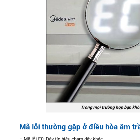
Trong mọi trường hợp bạn khôn
Mã lỗi thường gặp ở điều hòa âm t
– Mã lỗi E0: Dây tín hiệu chạm dây khác .