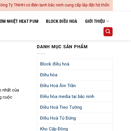
HH cơ điện lạnh bắc ninh cung cấp lắp đặt hệ thống điều hoà không khí
ƠM NHIỆT HEAT PUM
BLOCK ĐIỀU HOÀ
GIỚI THIỆU
DANH MỤC SẢN PHẨM
Block điều hoà
Điều hòa
Điều Hoà Âm Trần
n nhất của
Điều hòa media tại bắc ninh
ng cuộc
Điều Hoà Treo Tường
Điều Hoà Tủ Đứng
Kho Cấp Đông