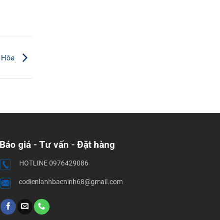
u Hòa
Báo giá - Tư vấn - Đặt hàng
HOTLINE 0976429086
codienlanhbacninh68@gmail.com