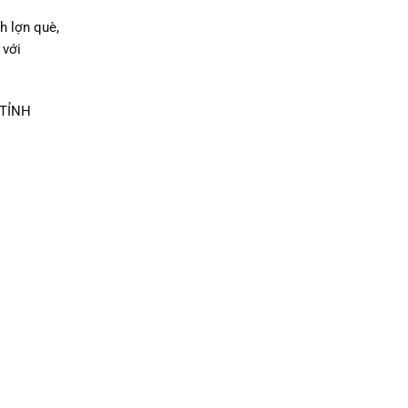
h lợn què,
 với
 TỈNH