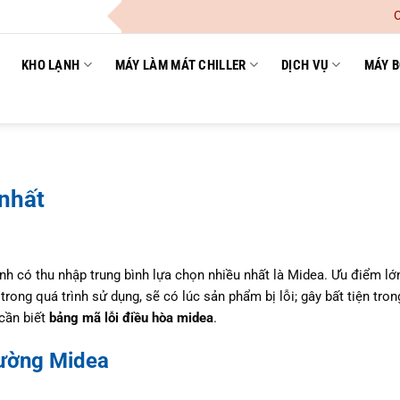
Công Ty TN
KHO LẠNH
MÁY LÀM MÁT CHILLER
DỊCH VỤ
MÁY B
 nhất
h có thu nhập trung bình lựa chọn nhiều nhất là Midea. Ưu điểm lớ
rong quá trình sử dụng, sẽ có lúc sản phẩm bị lỗi; gây bất tiện tro
cần biết
bảng mã lỗi điều hòa midea
.
tường Midea