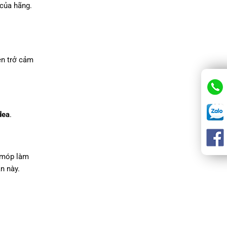
 của hãng.
ện trở cảm
dea
.
ị móp làm
n này.