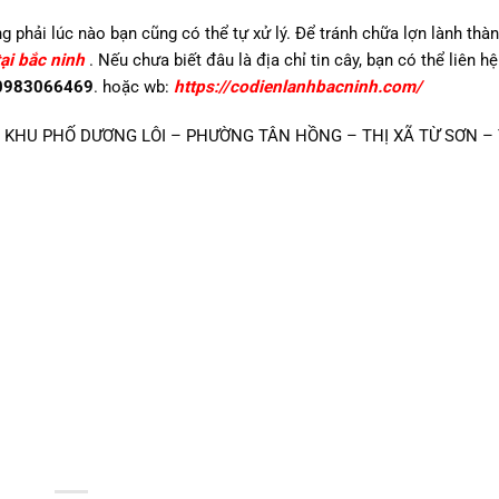
phải lúc nào bạn cũng có thể tự xử lý. Để tránh chữa lợn lành thàn
ại bắc ninh
. Nếu chưa biết đâu là địa chỉ tin cây, bạn có thể liên hệ
0983066469
. hoặc wb:
https://codienlanhbacninh.com/
GÕ 1 – KHU PHỐ DƯƠNG LÔI – PHƯỜNG TÂN HỒNG – THỊ XÃ TỪ SƠN –