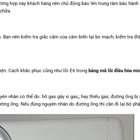
trường hợp này khách hàng nên chủ động báo lên trung tâm bảo hành
 chữa.
ện. Bạn nên kiểm tra giắc cắm của cảm biến tại bo mạch; kiểm tra đi
điện. Cách khắc phục cũng như lỗi E6 trong
bảng mã lỗi điều hòa mi
yên nhân có thể do: hở gas gây xì gas,; hay thiếu gas; đường ống b
ường ống. Nếu đúng nguyên nhân do đường ống thì cần đi lại bộ phậ