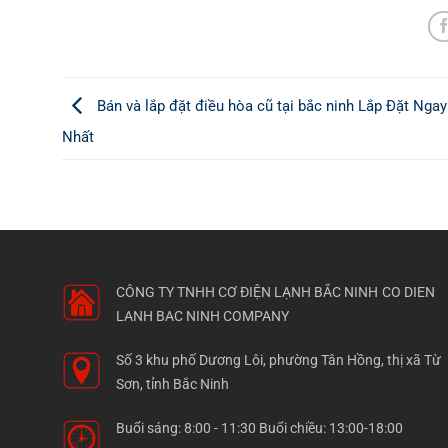
Bán và lắp đặt điều hòa cũ tại bắc ninh Lắp Đặt Ngay
Nhất
CÔNG TY TNHH CƠ ĐIỆN LẠNH BẮC NINH
CO DIEN
LANH BAC NINH COMPANY
Số 3 khu phố Dương Lôi, phường Tân Hồng, thị xã Từ
Sơn, tỉnh Bắc Ninh
Buổi sáng: 8:00 - 11:30 Buổi chiều: 13:00-18:00